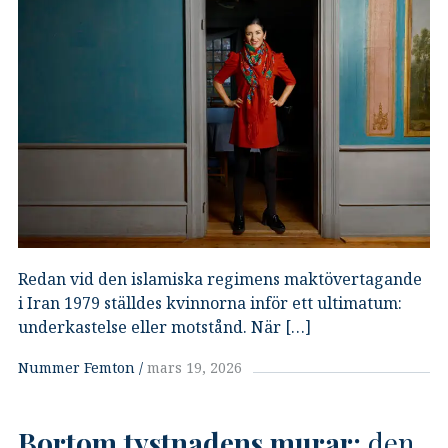
Redan vid den islamiska regimens maktövertagande
i Iran 1979 ställdes kvinnorna inför ett ultimatum:
underkastelse eller motstånd. När […]
Nummer Femton
mars 19, 2026
Bortom tystnadens murar:
den