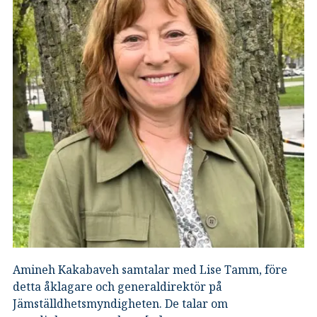
Amineh Kakabaveh samtalar med Lise Tamm, före
detta åklagare och generaldirektör på
Jämställdhetsmyndigheten. De talar om