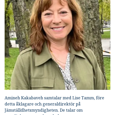
Amineh Kakabaveh samtalar med Lise Tamm, före
detta åklagare och generaldirektör på
Jämställdhetsmyndigheten. De talar om