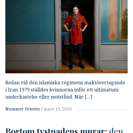
Redan vid den islamiska regimens maktövertagande
i Iran 1979 ställdes kvinnorna inför ett ultimatum:
underkastelse eller motstånd. När […]
Nummer Femton
mars 19, 2026
Bortom tystnadens murar:
den