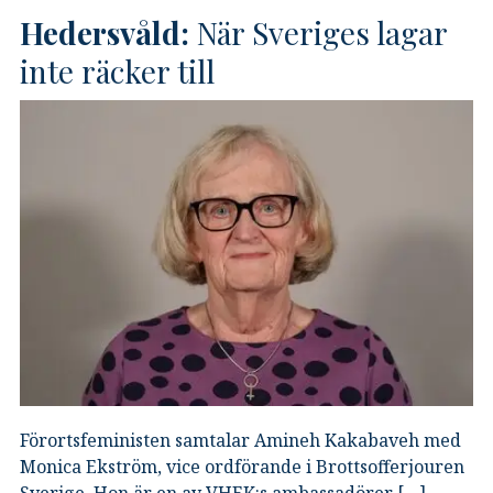
Hedersvåld:
När Sveriges lagar
inte räcker till
Förortsfeministen samtalar Amineh Kakabaveh med
Monica Ekström, vice ordförande i Brottsofferjouren