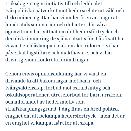
I riksdagen tog vi initiativ till och ledde det
tvärpolitiska nätverket mot hedersrelaterat våld och
diskriminering. Där har vi under åren arrangerat
hundratals seminarier och debatter, där våra
ögonvittnen har vittnat om det hedersförtryck och
den diskriminering de själva utsatts för. På så sätt har
vi varit en blåslampa i maktens korridorer – vi har
påverkat lagstiftare och makthavare, och vi har
drivit igenom konkreta förändringar.
Genom envis opinionsbildning har vi varit en
drivande kraft bakom lagar mot barn- och
tvångsäktenskap, förbud mot oskuldsintyg och
oskuldsoperationer, utreseförbud för barn i riskzon,
och införandet av hedersmotiv som
straffskärpningsgrund. I dag finns en bred politisk
enighet om att bekämpa hedersförtryck – men det är
en enighet vi kämpat hårt för att skapa.