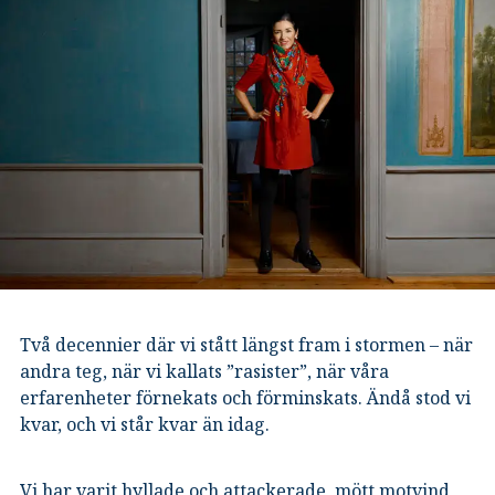
Två decennier där vi stått längst fram i stormen – när
andra teg, när vi kallats ”rasister”, när våra
erfarenheter förnekats och förminskats. Ändå stod vi
kvar, och vi står kvar än idag.
Vi har varit hyllade och attackerade, mött motvind