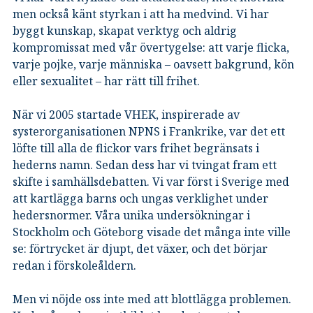
men också känt styrkan i att ha medvind. Vi har
byggt kunskap, skapat verktyg och aldrig
kompromissat med vår övertygelse: att varje flicka,
varje pojke, varje människa – oavsett bakgrund, kön
eller sexualitet – har rätt till frihet.
När vi 2005 startade VHEK, inspirerade av
systerorganisationen NPNS i Frankrike, var det ett
löfte till alla de flickor vars frihet begränsats i
hederns namn. Sedan dess har vi tvingat fram ett
skifte i samhällsdebatten. Vi var först i Sverige med
att kartlägga barns och ungas verklighet under
hedersnormer. Våra unika undersökningar i
Stockholm och Göteborg visade det många inte ville
se: förtrycket är djupt, det växer, och det börjar
redan i förskoleåldern.
Men vi nöjde oss inte med att blottlägga problemen.